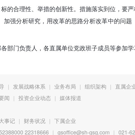
目标的合理性、举措的创新性。措施落实到位，要严
间表”。加强分析研究，用改革的思路分析改革中的问
部各部门负责人，各直属单位党政班子成员等参加学
导
|
发展战略体系
|
业务布局
|
组织架构
|
直属企
要闻
|
投资企业动态
|
媒体报道
大事记
|
财务状况
|
下属企业
52388000 22318666
|
gsoffice@sh-gsg.com
|
021-6